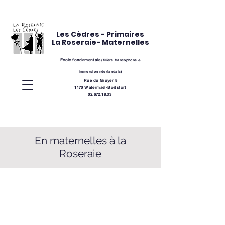
Les Cèdres - Primaires
La Roseraie- Maternelles
Ecole fondamentale
(
filière
francophone &
immersion néerlandais)
Rue du Gruyer 8
1170 Watermael-Boitsfort
02.672.18.33
En maternelles à la
Roseraie