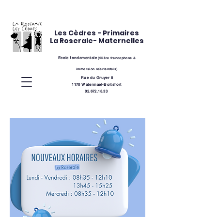
Les Cèdres - Primaires
La Roseraie- Maternelles
Ecole fondamentale
(
filière
francophone &
immersion néerlandais)
Rue du Gruyer 8
1170 Watermael-Boitsfort
02.672.18.33