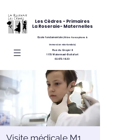
Les Cèdres - Primaires
La Roseraie- Maternelles
Ecole fondamentale
(
filière
francophone &
immersion néerlandais)
Rue du Gruyer 8
1170 Watermael-Boitsfort
02.672.18.33
Visite médicale M1