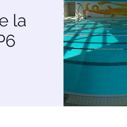
e la
P6