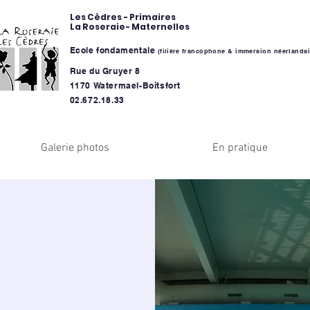
Les Cèdres - Primaires
La Roseraie- Maternelles
Ecole fondamentale
(
filière
francophone & immersion néerlandai
Rue du Gruyer 8
1170 Watermael-Boitsfort
02.672.18.33
Galerie photos
En pratique