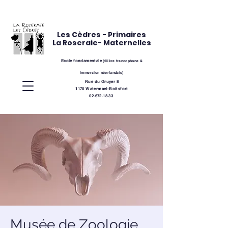
Les Cèdres - Primaires
La Roseraie- Maternelles
Ecole fondamentale
(
filière
francophone &
immersion néerlandais)
Rue du Gruyer 8
1170 Watermael-Boitsfort
02.672.18.33
Musée de Zoologie