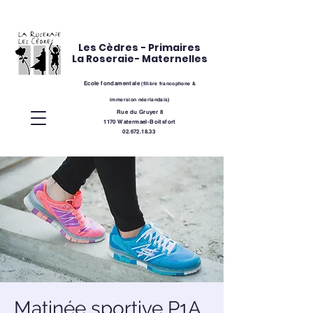
Les Cèdres - Primaires
La Roseraie- Maternelles
Ecole fondamentale
(
filière
francophone &
immersion néerlandais)
Rue du Gruyer 8
1170 Watermael-Boitsfort
02.672.18.33
Matinée sportive P1A