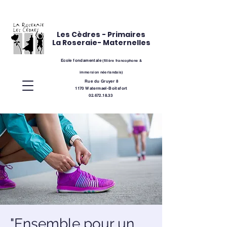
Les Cèdres - Primaires
La Roseraie- Maternelles
Ecole fondamentale
(
filière
francophone &
immersion néerlandais)
Rue du Gruyer 8
1170 Watermael-Boitsfort
02.672.18.33
"Ensemble pour un