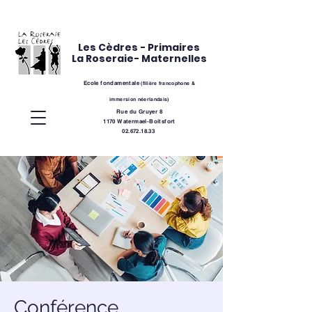
Les Cèdres - Primaires
La Roseraie- Maternelles
Ecole fondamentale
(
filière
francophone &
immersion néerlandais)
Rue du Gruyer 8
1170 Watermael-Boitsfort
02.672.18.33
Conférence