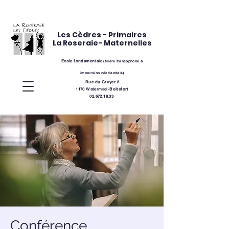
Les Cèdres - Primaires
La Roseraie- Maternelles
Ecole fondamentale
(
filière
francophone &
immersion néerlandais)
Rue du Gruyer 8
1170 Watermael-Boitsfort
02.672.18.33
Conférence