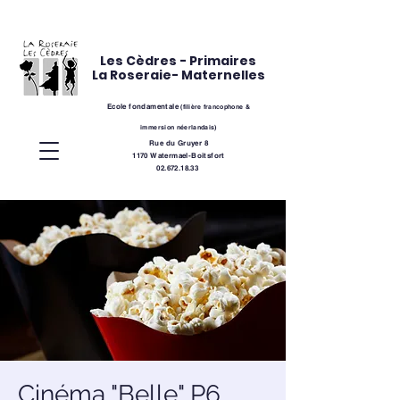
Les Cèdres - Primaires
La Roseraie- Maternelles
Ecole fondamentale
(
filière
francophone &
immersion néerlandais)
Rue du Gruyer 8
1170 Watermael-Boitsfort
02.672.18.33
Cinéma "Belle" P6