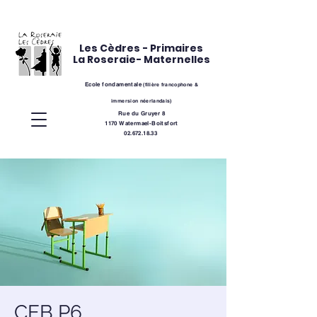
Les Cèdres - Primaires
La Roseraie- Maternelles
Ecole fondamentale
(
filière
francophone &
immersion néerlandais)
Rue du Gruyer 8
1170 Watermael-Boitsfort
02.672.18.33
CEB P6