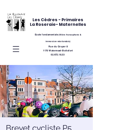
Les Cèdres - Primaires
La Roseraie- Maternelles
Ecole fondamentale
(
filière
francophone &
immersion néerlandais)
Rue du Gruyer 8
1170 Watermael-Boitsfort
02.672.18.33
Brevet cycliste P5