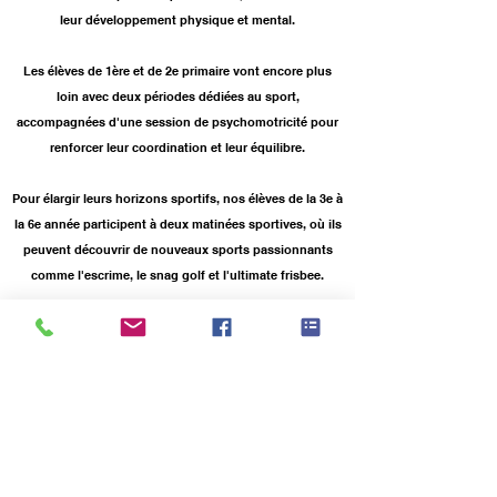
leur développement physique et mental.
Les élèves de 1ère et de 2e primaire vont encore plus
loin avec deux périodes dédiées au sport,
accompagnées d'une session de psychomotricité pour
renforcer leur coordination et leur équilibre.
Pour élargir leurs horizons sportifs, nos élèves de la 3e à
la 6e année participent à deux matinées sportives, où ils
peuvent découvrir de nouveaux sports passionnants
comme l'escrime, le snag golf et l'ultimate frisbee.
Grâce à notre partenariat avec le stade des 3 Tilleuls, nos
élèves bénéficient également d'accès réguliers à la
piscine, offrant une expérience aquatique enrichissante
de la maternelle à la 6e année.
De plus, ils ont l'opportunité de participer à divers
événements sportifs locaux, tels que le cross de
Watermael-Boitsfort, des challenges sportifs et des