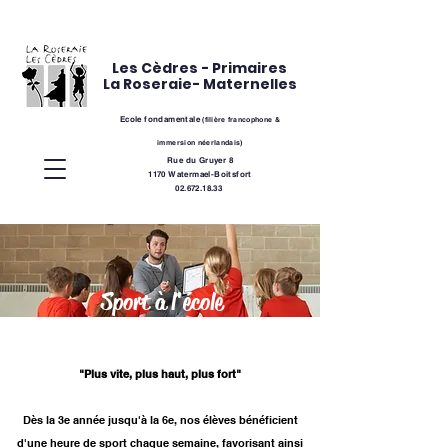
Les Cèdres - Primaires
La Roseraie- Maternelles
Ecole fondamentale
(
filière
francophone &
immersion néerlandais)
Rue du Gruyer 8
1170 Watermael-Boitsfort
02.672.18.33
Sport à l'école
"Plus vite, plus haut, plus fort"
Dès la 3e année jusqu'à la 6e, nos élèves bénéficient
d'une heure de sport chaque semaine, favorisant ainsi